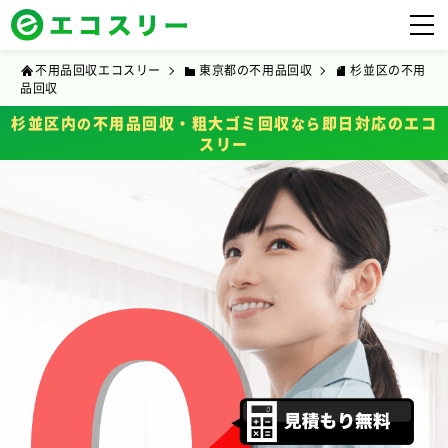
不用品回収エコスリー
東京都の不用品回収
杉並区の不用
品回収
杉並区内
不用品回収・粗大ゴミ回収
即日対応のエコ
の
なら
スリー