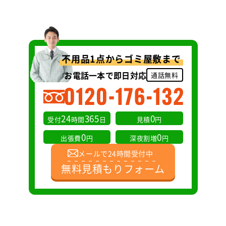
不用品1点からゴミ屋敷まで
お電話一本で即日対応
通話無料
24
365
0
受付
時間
日
見積
円
0
0
出張費
円
深夜割増
円
メールで24時間受付中
無料見積もりフォーム