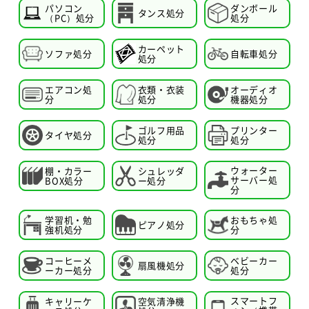
パソコン
ダンボール
タンス処分
（PC）処分
処分
カーペット
ソファ処分
自転車処分
処分
エアコン処
衣類・衣装
オーディオ
分
処分
機器処分
ゴルフ用品
プリンター
タイヤ処分
処分
処分
ウォーター
棚・カラー
シュレッダ
サーバー処
BOX処分
ー処分
分
学習机・勉
おもちゃ処
ピアノ処分
強机処分
分
コーヒーメ
ベビーカー
扇風機処分
ーカー処分
処分
スマートフ
キャリーケ
空気清浄機