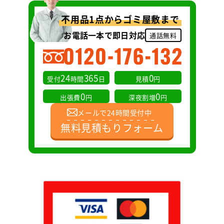
不用品1点からゴミ屋敷まで
お電話一本で即日対応
通話無料
24
365
0
受付
時間
日
見積
円
0
0
出張費
円
深夜割増
円
メールで24時間受付中
無料見積もりフォーム