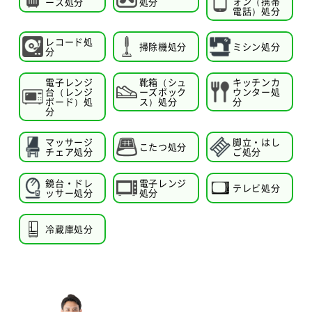
ォン（携帯
ース処分
処分
電話）処分
レコード処
掃除機処分
ミシン処分
分
電子レンジ
靴箱（シュ
キッチンカ
台（レンジ
ーズボック
ウンター処
ボード）処
ス）処分
分
分
マッサージ
脚立・はし
こたつ処分
チェア処分
ご処分
鏡台・ドレ
電子レンジ
テレビ処分
ッサー処分
処分
冷蔵庫処分