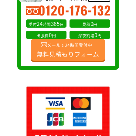
24
365
0
受付
時間
日
見積
円
0
0
出張費
円
深夜割増
円
メールで24時間受付中
無料見積もりフォーム