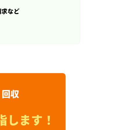
請求など
ミ回収
指します！