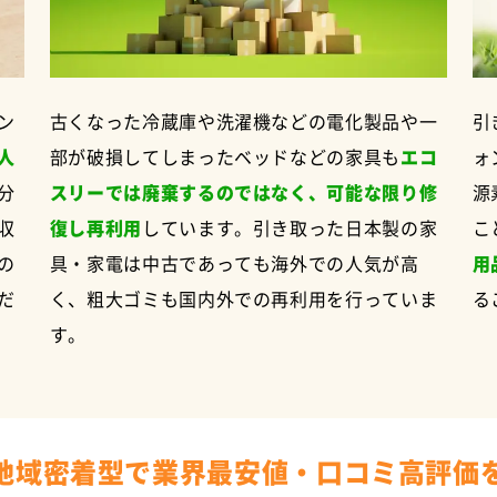
ン
古くなった冷蔵庫や洗濯機などの電化製品や一
引
人
部が破損してしまったベッドなどの家具も
エコ
ォ
分
スリーでは廃棄するのではなく、可能な限り修
源
収
復し再利用
しています。引き取った日本製の家
こ
の
具・家電は中古であっても海外での人気が高
用
だ
く、粗大ゴミも国内外での再利用を行っていま
る
す。
地域密着型で業界最安値・口コミ高評価