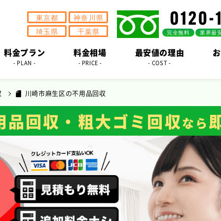
料金プラン
料金相場
最安値の理由
お
- PLAN -
- PRICE -
- COST -
収
川崎市麻生区の不用品回収
用品回収・粗大ゴミ回収
なら