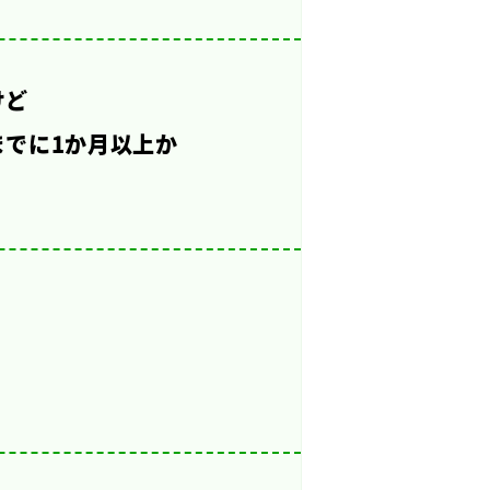
けど
でに1か月以上か