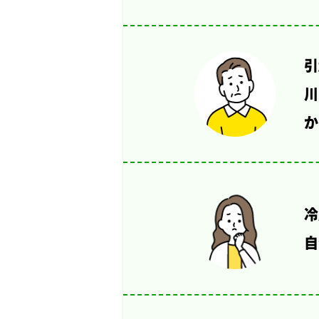
引
川
か
冷
自