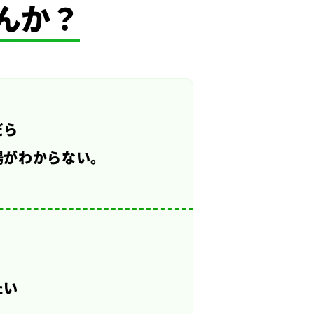
んか？
だら
場がわからない。
たい