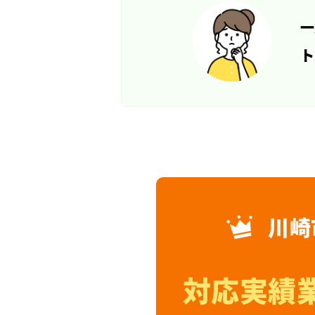
一
ト
川崎
対応実績