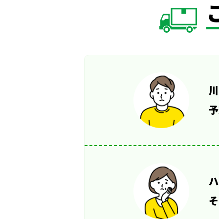
川
予
ハ
そ