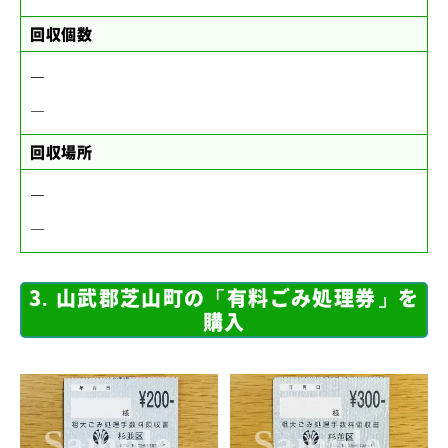
回収個数
―
―
回収場所
―
―
3. 山武郡芝山町の「有料ごみ処理券」を
購入