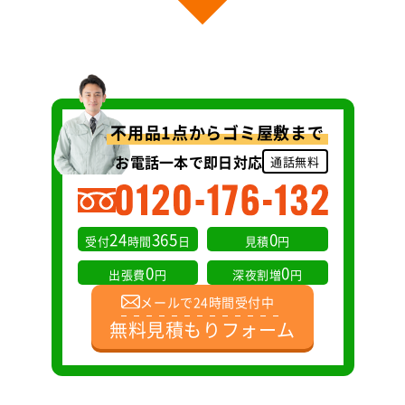
不用品1点からゴミ屋敷まで
お電話一本で即日対応
通話無料
24
365
0
受付
時間
日
見積
円
0
0
出張費
円
深夜割増
円
メールで24時間受付中
無料見積もりフォーム