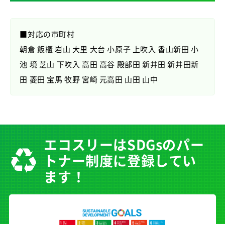
■対応の市町村
朝倉 飯櫃 岩山 大里 大台 小原子 上吹入 香山新田 小
池 境 芝山 下吹入 高田 高谷 殿部田 新井田 新井田新
田 菱田 宝馬 牧野 宮崎 元高田 山田 山中
エコスリーはSDGsのパー
トナー制度に登録してい
ます！