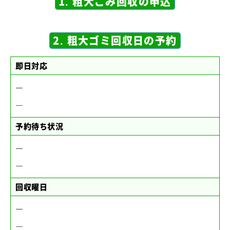
1. 粗大ごみ回収の申込
2. 粗大ゴミ回収日の予約
即日対応
―
―
予約待ち状況
―
―
回収曜日
―
―