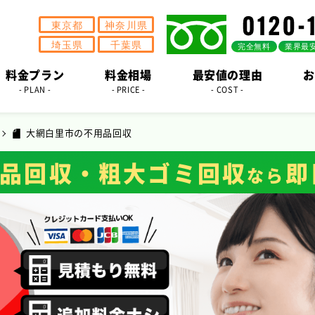
料金プラン
料金相場
最安値の理由
お
- PLAN -
- PRICE -
- COST -
大網白里市の不用品回収
品回収・粗大ゴミ回収
即
なら