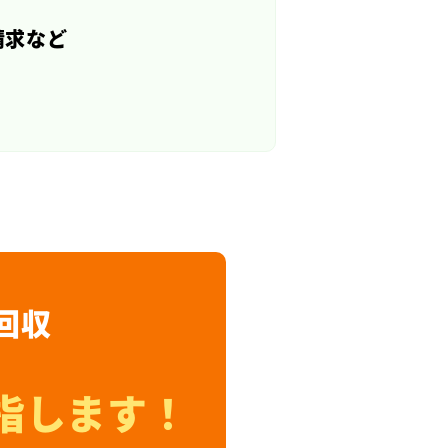
請求など
回収
指します！