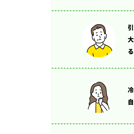
引
大
る
冷
自