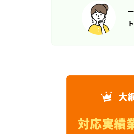
一
ト
大
対応実績