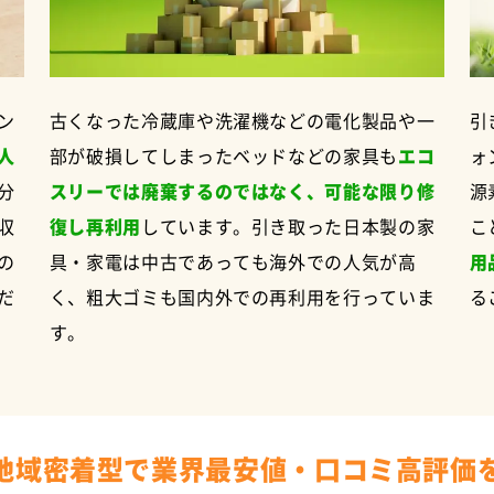
ン
古くなった冷蔵庫や洗濯機などの電化製品や一
引
人
部が破損してしまったベッドなどの家具も
エコ
ォ
分
スリーでは廃棄するのではなく、可能な限り修
源
収
復し再利用
しています。引き取った日本製の家
こ
の
具・家電は中古であっても海外での人気が高
用
だ
く、粗大ゴミも国内外での再利用を行っていま
る
す。
地域密着型で業界最安値・口コミ高評価