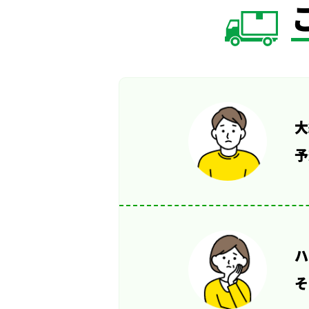
大
予
ハ
そ