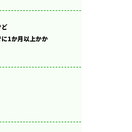
けど
に1か月以上かか