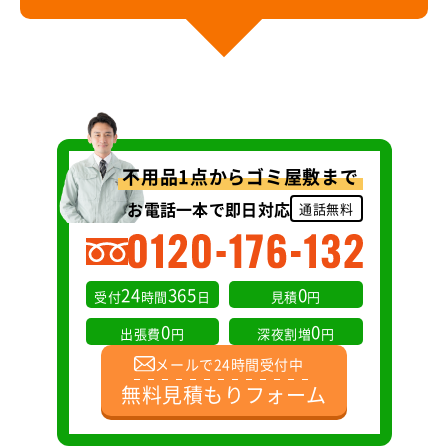
不用品1点からゴミ屋敷まで
お電話一本で即日対応
通話無料
24
365
0
受付
時間
日
見積
円
0
0
出張費
円
深夜割増
円
メールで24時間受付中
無料見積もりフォーム