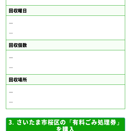
回収曜日
―
―
回収個数
―
―
回収場所
―
―
3. さいたま市桜区の「有料ごみ処理券」
を購入