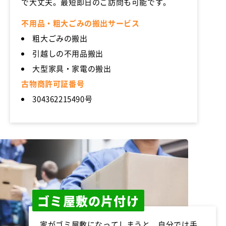
で大丈夫。最短即日のご訪問も可能です。
不用品・粗大ごみの搬出サービス
粗大ごみの搬出
引越しの不用品搬出
大型家具・家電の搬出
古物商許可証番号
304362215490号
ゴミ屋敷の片付け
家がゴミ屋敷になってしまうと、自分では手