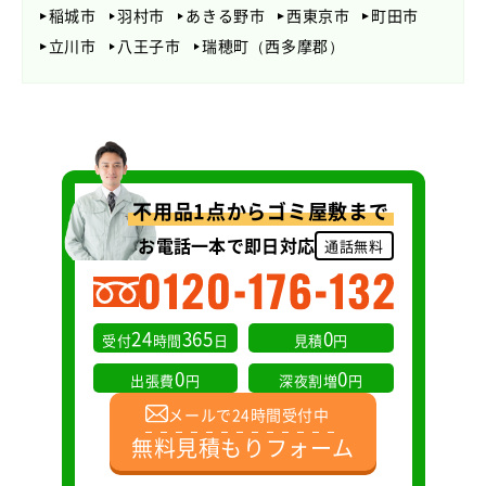
稲城市
羽村市
あきる野市
西東京市
町田市
立川市
八王子市
瑞穂町（西多摩郡）
不用品1点からゴミ屋敷まで
お電話一本で即日対応
通話無料
24
365
0
受付
時間
日
見積
円
0
0
出張費
円
深夜割増
円
メールで24時間受付中
無料見積もりフォーム