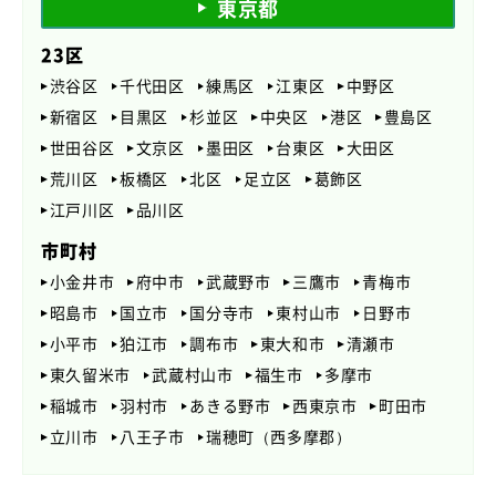
東京都
23区
渋谷区
千代田区
練馬区
江東区
中野区
新宿区
目黒区
杉並区
中央区
港区
豊島区
世田谷区
文京区
墨田区
台東区
大田区
荒川区
板橋区
北区
足立区
葛飾区
江戸川区
品川区
市町村
小金井市
府中市
武蔵野市
三鷹市
青梅市
昭島市
国立市
国分寺市
東村山市
日野市
小平市
狛江市
調布市
東大和市
清瀬市
東久留米市
武蔵村山市
福生市
多摩市
稲城市
羽村市
あきる野市
西東京市
町田市
立川市
八王子市
瑞穂町（西多摩郡）