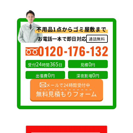
不用品1点からゴミ屋敷まで
お電話一本で即日対応
通話無料
24
365
0
受付
時間
日
見積
円
0
0
出張費
円
深夜割増
円
メールで24時間受付中
無料見積もりフォーム