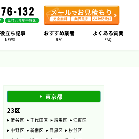
役立ち記事
おすすめ業者
よくある質問
- NEWS -
- REC -
- FAQ -
東京都
23区
渋谷区
千代田区
練馬区
江東区
中野区
新宿区
目黒区
杉並区