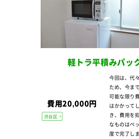
軽トラ平積みパッ
今回は、代
ため、今ま
可能な限り
費用20,000円
はかかって
き、費用を
渋谷区
なものはベ
度で完了し