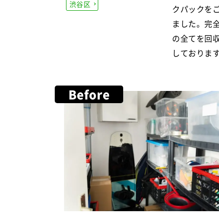
渋谷区
クパックを
ました。完
の全てを回
しておりま
Before