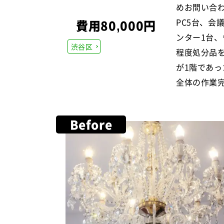
めお問い合
PC5台、会
費用80,000円
ンター1台
渋谷区
程度処分品
が1階であ
全体の作業
Before