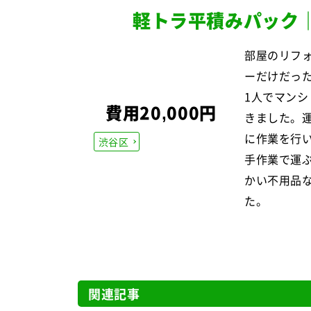
軽トラ平積みパック
部屋のリフ
ーだけだっ
1人でマン
費用20,000円
きました。
に作業を行
渋谷区
手作業で運
かい不用品
た。
関連記事