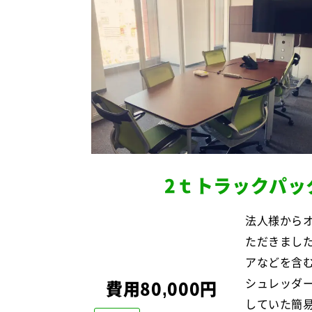
2ｔトラックパッ
法人様から
ただきまし
アなどを含む
シュレッダ
費用80,000円
していた簡