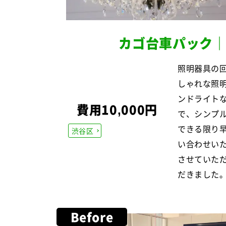
カゴ台車パック｜
照明器具の
しゃれな照
ンドライト
費用10,000円
で、シンプ
できる限り
渋谷区
い合わせい
させていた
だきました
Before