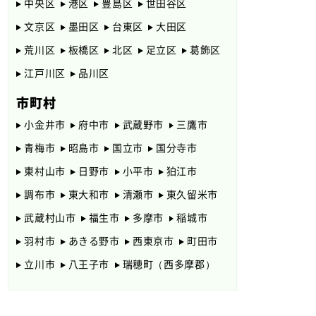
中央区
港区
豊島区
世田谷区
文京区
墨田区
台東区
大田区
荒川区
板橋区
北区
足立区
葛飾区
江戸川区
品川区
市町村
小金井市
府中市
武蔵野市
三鷹市
青梅市
昭島市
国立市
国分寺市
東村山市
日野市
小平市
狛江市
調布市
東大和市
清瀬市
東久留米市
武蔵村山市
福生市
多摩市
稲城市
羽村市
あきる野市
西東京市
町田市
立川市
八王子市
瑞穂町（西多摩郡）