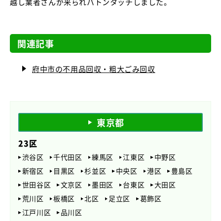
越し業者さんが来られバトンタッチしました。
関連記事
府中市の不用品回収・粗大ごみ回収
東京都
23区
渋谷区
千代田区
練馬区
江東区
中野区
新宿区
目黒区
杉並区
中央区
港区
豊島区
世田谷区
文京区
墨田区
台東区
大田区
荒川区
板橋区
北区
足立区
葛飾区
江戸川区
品川区