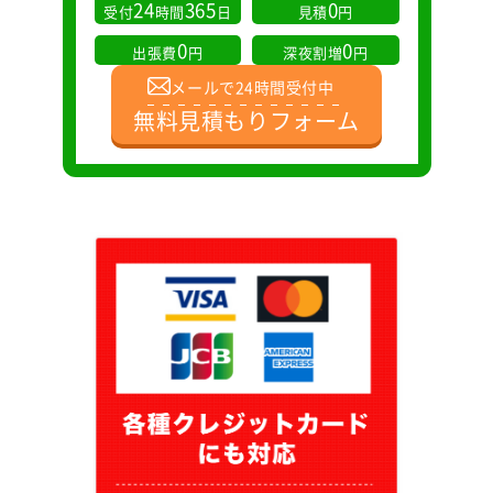
24
365
0
受付
時間
日
見積
円
0
0
出張費
円
深夜割増
円
メールで24時間受付中
無料見積もりフォーム