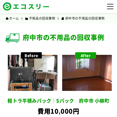
ホーム
不用品の回収事例
府中市の不用品の回収事例
府中市の不用品の回収事例
Before
After
軽トラ平積みパック｜Sパック 府中市 小柳町
費用10,000円