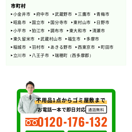
市町村
小金井市
府中市
武蔵野市
三鷹市
青梅市
昭島市
国立市
国分寺市
東村山市
日野市
小平市
狛江市
調布市
東大和市
清瀬市
東久留米市
武蔵村山市
福生市
多摩市
稲城市
羽村市
あきる野市
西東京市
町田市
立川市
八王子市
瑞穂町（西多摩郡）
不用品1点からゴミ屋敷まで
お電話一本で即日対応
通話無料