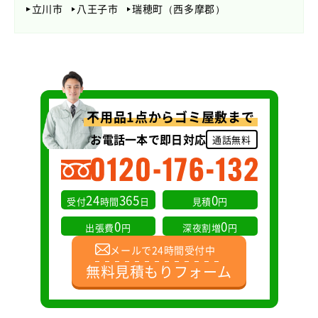
立川市
八王子市
瑞穂町（西多摩郡）
不用品1点からゴミ屋敷まで
お電話一本で即日対応
通話無料
24
365
0
受付
時間
日
見積
円
0
0
出張費
円
深夜割増
円
メールで24時間受付中
無料見積もりフォーム