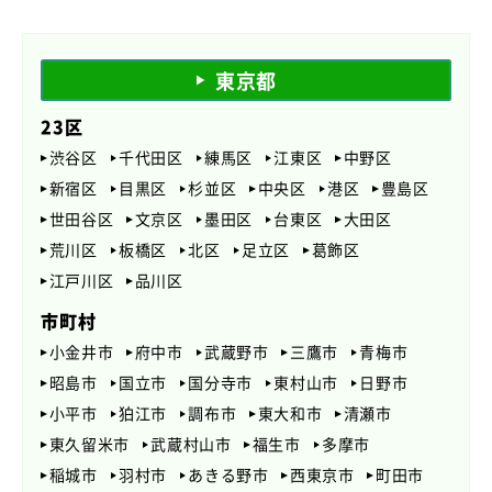
東京都
23区
渋谷区
千代田区
練馬区
江東区
中野区
新宿区
目黒区
杉並区
中央区
港区
豊島区
世田谷区
文京区
墨田区
台東区
大田区
荒川区
板橋区
北区
足立区
葛飾区
江戸川区
品川区
市町村
小金井市
府中市
武蔵野市
三鷹市
青梅市
昭島市
国立市
国分寺市
東村山市
日野市
小平市
狛江市
調布市
東大和市
清瀬市
東久留米市
武蔵村山市
福生市
多摩市
稲城市
羽村市
あきる野市
西東京市
町田市