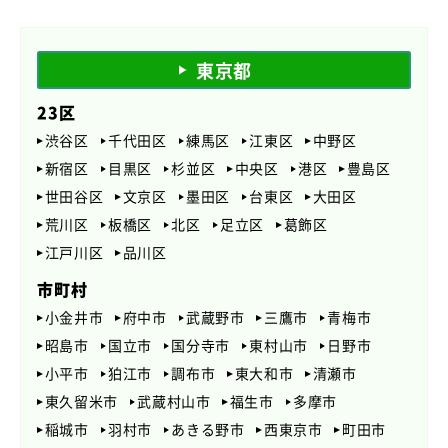
東京都
23区
渋谷区
千代田区
練馬区
江東区
中野区
新宿区
目黒区
杉並区
中央区
港区
豊島区
世田谷区
文京区
墨田区
台東区
大田区
荒川区
板橋区
北区
足立区
葛飾区
江戸川区
品川区
市町村
小金井市
府中市
武蔵野市
三鷹市
青梅市
昭島市
国立市
国分寺市
東村山市
日野市
小平市
狛江市
調布市
東大和市
清瀬市
東久留米市
武蔵村山市
福生市
多摩市
稲城市
羽村市
あきる野市
西東京市
町田市