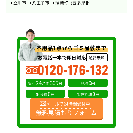
立川市
八王子市
瑞穂町（西多摩郡）
不用品1点からゴミ屋敷まで
お電話一本で即日対応
通話無料
24
365
0
受付
時間
日
見積
円
0
0
出張費
円
深夜割増
円
メールで24時間受付中
無料見積もりフォーム