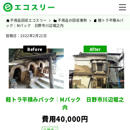
不用品回収エコスリー
不用品の回収事例
軽トラ平積みパ
ック｜Mパック 日野市川辺堀之内
投稿日：2022年2月22日
Before
After
軽トラ平積みパック｜Mパック 日野市川辺堀之
内
費用40,000円
日野市