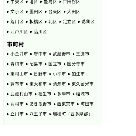
中央区
港区
豊島区
世田谷区
文京区
墨田区
台東区
大田区
荒川区
板橋区
北区
足立区
葛飾区
江戸川区
品川区
市町村
小金井市
府中市
武蔵野市
三鷹市
青梅市
昭島市
国立市
国分寺市
東村山市
日野市
小平市
狛江市
調布市
東大和市
清瀬市
東久留米市
武蔵村山市
福生市
多摩市
稲城市
羽村市
あきる野市
西東京市
町田市
立川市
八王子市
瑞穂町（西多摩郡）