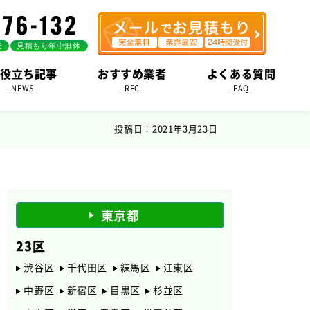
役立ち記事
おすすめ業者
よくある質問
- NEWS -
- REC -
- FAQ -
投稿日：2021年3月23日
東京都
23区
渋谷区
千代田区
練馬区
江東区
中野区
新宿区
目黒区
杉並区