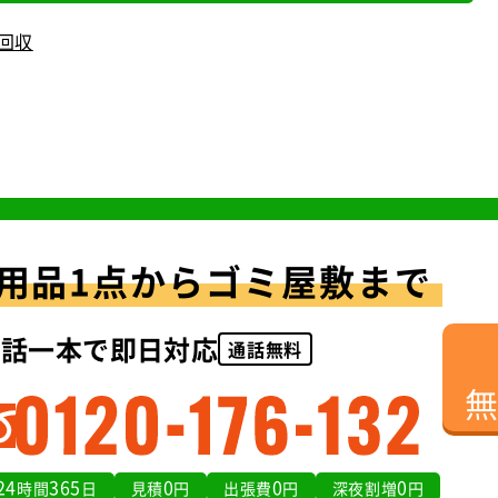
回収
用品1点からゴミ屋敷まで
電話一本で即日対応
通話無料
24
365
0
0
0
時間
日
見積
円
出張費
円
深夜割増
円