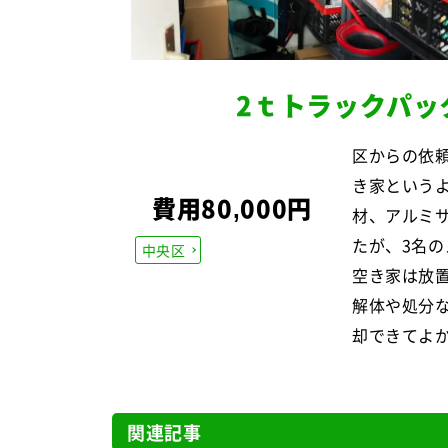
2ｔトラックパッ
区からの依
き家という
費用80,000円
材、アルミ
たが、3名
中央区
空き家は放
解体や処分
却できてよ
関連記事