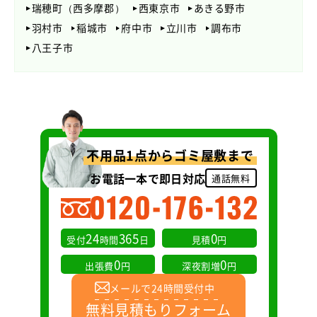
瑞穂町（西多摩郡）
西東京市
あきる野市
羽村市
稲城市
府中市
立川市
調布市
八王子市
不用品1点からゴミ屋敷まで
お電話一本で即日対応
通話無料
24
365
0
受付
時間
日
見積
円
0
0
出張費
円
深夜割増
円
メールで24時間受付中
無料見積もりフォーム