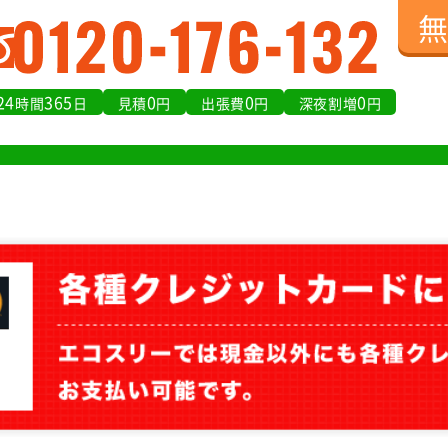
24
365
0
0
0
時間
日
見積
円
出張費
円
深夜割増
円