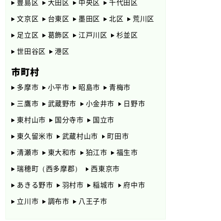
豊島区
大田区
中央区
千代田区
文京区
台東区
墨田区
北区
荒川区
足立区
葛飾区
江戸川区
杉並区
世田谷区
港区
市町村
多摩市
小平市
昭島市
青梅市
三鷹市
武蔵野市
小金井市
日野市
東村山市
国分寺市
国立市
東久留米市
武蔵村山市
町田市
清瀬市
東大和市
狛江市
福生市
瑞穂町（西多摩郡）
西東京市
あきる野市
羽村市
稲城市
府中市
立川市
調布市
八王子市