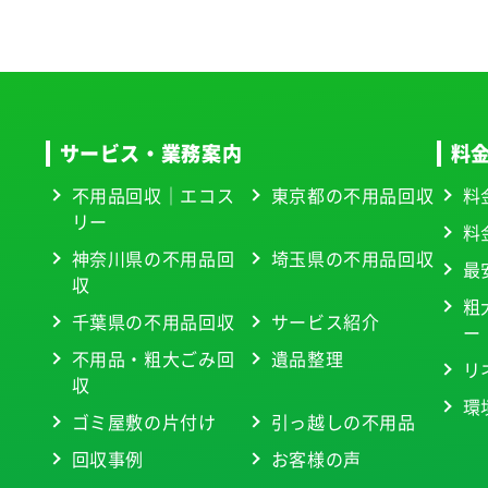
サービス・業務案内
料
不用品回収｜エコス
東京都の不用品回収
料
リー
料
神奈川県の不用品回
埼玉県の不用品回収
最
収
粗
千葉県の不用品回収
サービス紹介
ー
不用品・粗大ごみ回
遺品整理
リ
収
環
ゴミ屋敷の片付け
引っ越しの不用品
回収事例
お客様の声