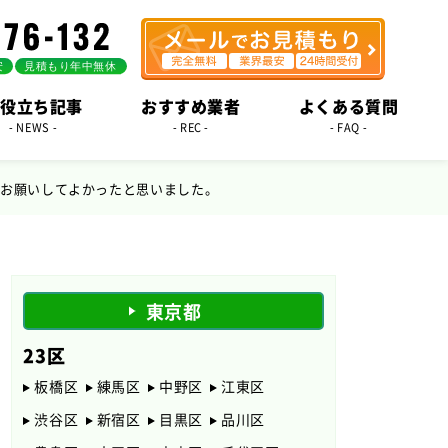
役立ち記事
おすすめ業者
よくある質問
- NEWS -
- REC -
- FAQ -
にお願いしてよかったと思いました。
東京都
23区
板橋区
練馬区
中野区
江東区
渋谷区
新宿区
目黒区
品川区