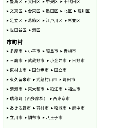
豊島区
大田区
中央区
千代田区
文京区
台東区
墨田区
北区
荒川区
足立区
葛飾区
江戸川区
杉並区
世田谷区
港区
市町村
多摩市
小平市
昭島市
青梅市
三鷹市
武蔵野市
小金井市
日野市
東村山市
国分寺市
国立市
東久留米市
武蔵村山市
町田市
清瀬市
東大和市
狛江市
福生市
瑞穂町（西多摩郡）
西東京市
あきる野市
羽村市
稲城市
府中市
立川市
調布市
八王子市