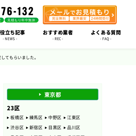
役立ち記事
おすすめ業者
よくある質問
- NEWS -
- REC -
- FAQ -
収してもらいました。
東京都
23区
板橋区
練馬区
中野区
江東区
渋谷区
新宿区
目黒区
品川区