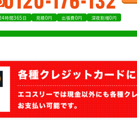
24
365
0
0
0
時間
日
見積
円
出張費
円
深夜割増
円