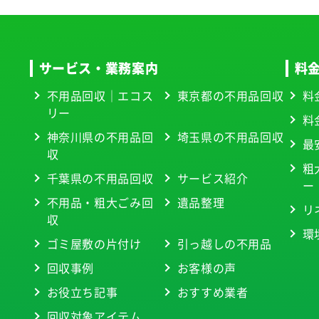
サービス・業務案内
料
不用品回収｜エコス
東京都の不用品回収
料
リー
料
神奈川県の不用品回
埼玉県の不用品回収
最
収
粗
千葉県の不用品回収
サービス紹介
ー
不用品・粗大ごみ回
遺品整理
リ
収
環
ゴミ屋敷の片付け
引っ越しの不用品
回収事例
お客様の声
お役立ち記事
おすすめ業者
回収対象アイテム