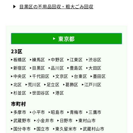
目黒区の不用品回収・粗大ごみ回収
東京都
23区
板橋区
練馬区
中野区
江東区
渋谷区
新宿区
目黒区
品川区
豊島区
大田区
中央区
千代田区
文京区
台東区
墨田区
北区
荒川区
足立区
葛飾区
江戸川区
杉並区
世田谷区
港区
市町村
多摩市
小平市
昭島市
青梅市
三鷹市
武蔵野市
小金井市
日野市
東村山市
国分寺市
国立市
東久留米市
武蔵村山市