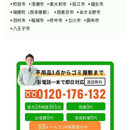
町田市
清瀬市
東大和市
狛江市
福生市
瑞穂町（西多摩郡）
西東京市
あきる野市
羽村市
稲城市
府中市
立川市
調布市
八王子市
不用品1点からゴミ屋敷まで
お電話一本で即日対応
通話無料
24
365
0
受付
時間
日
見積
円
0
0
出張費
円
深夜割増
円
メールで24時間受付中